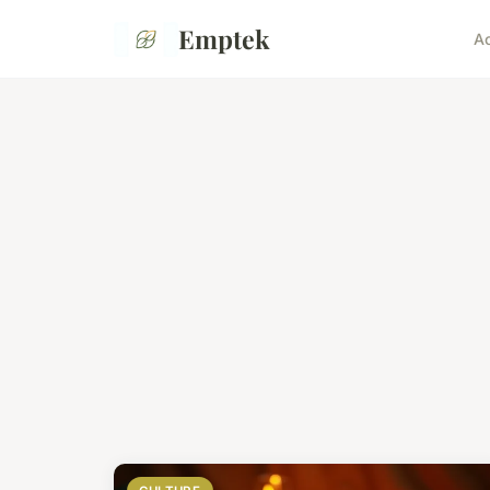
Emptek
Ac