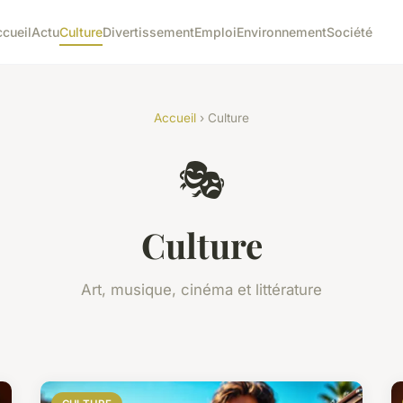
cueil
Actu
Culture
Divertissement
Emploi
Environnement
Société
Accueil
› Culture
🎭
Culture
Art, musique, cinéma et littérature