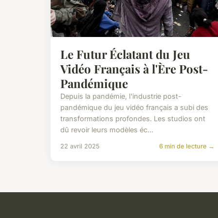
Le Futur Éclatant du Jeu
Vidéo Français à l'Ère Post-
Pandémique
Depuis la pandémie, l'industrie post-
pandémique du jeu vidéo français a subi des
transformations profondes. Les studios ont
dû revoir leurs modèles éc...
22 avril 2025
6 min de lecture →