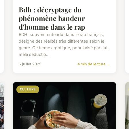
Bdh : décryptage du
phénomène bandeur
d'homme dans le rap
BDH, souvent entendu dans le rap français,
désigne des réalités très différentes selon le
genre. Ce terme argotique, popularisé par JuL,
mêle séductio...
6 juillet 2025
4 min de lecture →
CULTURE