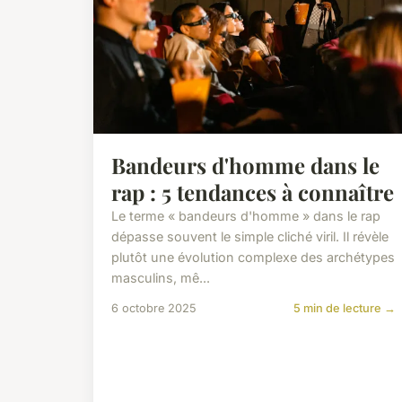
Bandeurs d'homme dans le
rap : 5 tendances à connaître
Le terme « bandeurs d'homme » dans le rap
dépasse souvent le simple cliché viril. Il révèle
plutôt une évolution complexe des archétypes
masculins, mê...
6 octobre 2025
5 min de lecture →