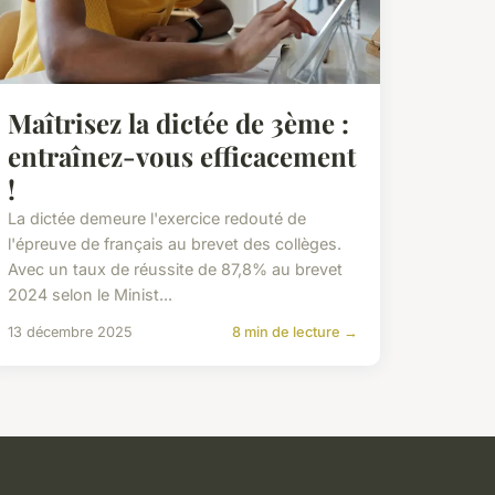
Maîtrisez la dictée de 3ème :
entraînez-vous efficacement
!
La dictée demeure l'exercice redouté de
l'épreuve de français au brevet des collèges.
Avec un taux de réussite de 87,8% au brevet
2024 selon le Minist...
13 décembre 2025
8 min de lecture →