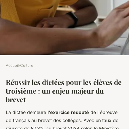
Accueil
›
Culture
CULTURE
Réussir les dictées pour les élèves de
Maîtrisez la dictée de 3ème :
troisième : un enjeu majeur du
entraînez-vous efficacement !
brevet
Olivia
•
13 décembre 2025
•
8 min de lecture
La dictée demeure
l'exercice redouté
de l'épreuve
de français au brevet des collèges. Avec un taux de
réussite de 87,8% au brevet 2024 selon le Ministère