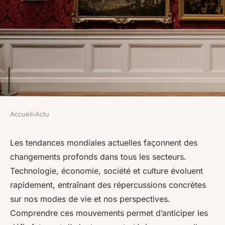
Accueil
›
Actu
ACTU
Tendances du jour : explorez
Les tendances mondiales actuelles façonnent des
changements profonds dans tous les secteurs.
ce qui façonne le monde
Technologie, économie, société et culture évoluent
actuel
rapidement, entraînant des répercussions concrètes
sur nos modes de vie et nos perspectives.
Olivia
•
11 octobre 2025
•
9 min de lecture
Comprendre ces mouvements permet d’anticiper les